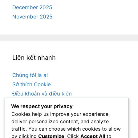
December 2025
November 2025
Liên kết nhanh
Chúng tôi là ai
Sở thích Cookie
Điều khoản và điều kiện
Liên hệ với chúng tôi
We respect your privacy
Chính sách Bảo vệ Dữ liệu
Cookies help us improve your experience,
deliver personalized content, and analyze
Language
traffic. You can choose which cookies to allow
by clicking
Customize
. Click
Accept All
to