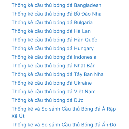
Thống kê cầu thủ bóng đá Bangladesh
Thống kê cầu thủ bóng đá Bồ Đào Nha
Thống kê cầu thủ bóng đá Bulgaria
Thống kê cầu thủ bóng đá Hà Lan
Thống kê cầu thủ bóng đá Hàn Quốc
Thống kê cầu thủ bóng đá Hungary
Thống kê cầu thủ bóng đá Indonesia
Thống kê cầu thủ bóng đá Nhật Bản
Thống kê cầu thủ bóng đá Tây Ban Nha
Thống kê cầu thủ bóng đá Ukraine
Thống kê cầu thủ bóng đá Việt Nam
Thống kê cầu thủ bóng đá Đức
Thống kê và So sánh Cầu thủ Bóng đá Ả Rập
Xê Út
Thống kê và So sánh Cầu thủ Bóng đá Ấn Độ