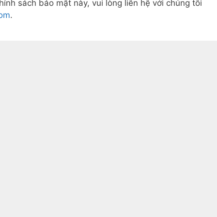
ính sách bảo mật này, vui lòng liên hệ với chúng tôi
com
.