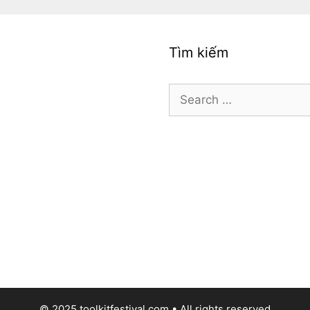
Tìm kiếm
Search
for:
© 2025 toolkitfestival.com • All rights reserved