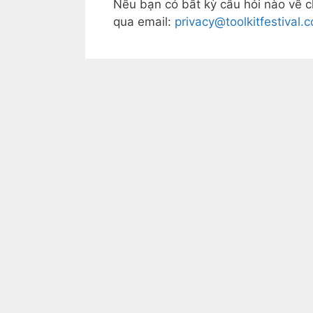
Nếu bạn có bất kỳ câu hỏi nào về ch
qua email:
privacy@toolkitfestival.