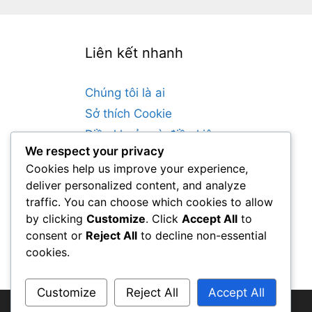
Liên kết nhanh
Chúng tôi là ai
Sở thích Cookie
Điều khoản và điều kiện
We respect your privacy
Liên hệ với chúng tôi
Cookies help us improve your experience,
Chính sách Bảo vệ Dữ liệu
deliver personalized content, and analyze
traffic. You can choose which cookies to allow
Language
by clicking
Customize
. Click
Accept All
to
consent or
Reject All
to decline non-essential
cookies.
English
▾
Customize
Reject All
Accept All