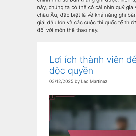
này, chúng ta có thể có cái nhìn quý gi
châu Âu, đặc biệt là về khả năng ghi bà
giải đấu lớn và các cuộc thi quốc tế thườ
đối với môn thể thao này.
Lợi ích thành viên đ
độc quyền
03/12/2025
by
Leo Martinez