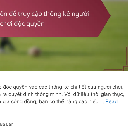
 độc quyền vào các thống kê chi tiết của người chơi,
 ra quyết định thông minh. Với dữ liệu thời gian thực,
m gia cộng đồng, bạn có thể nâng cao hiểu …
Read
 Ba Lan