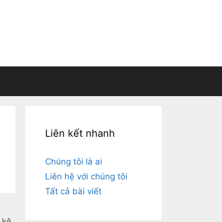
Liên kết nhanh
Chúng tôi là ai
Liên hệ với chúng tôi
Tất cả bài viết
 kê