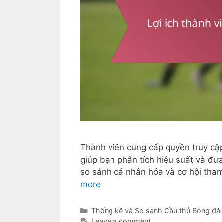
Thành viên cung cấp quyền truy cập
giúp bạn phân tích hiệu suất và đưa
so sánh cá nhân hóa và cơ hội tha
more
Categories
Thống kê và So sánh Cầu thủ Bóng đá
Leave a comment