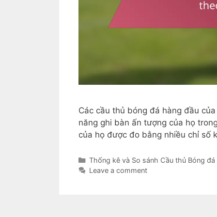
Các cầu thủ bóng đá hàng đầu của 
năng ghi bàn ấn tượng của họ trong
của họ được đo bằng nhiều chỉ số 
Categories
Thống kê và So sánh Cầu thủ Bóng đá
Leave a comment