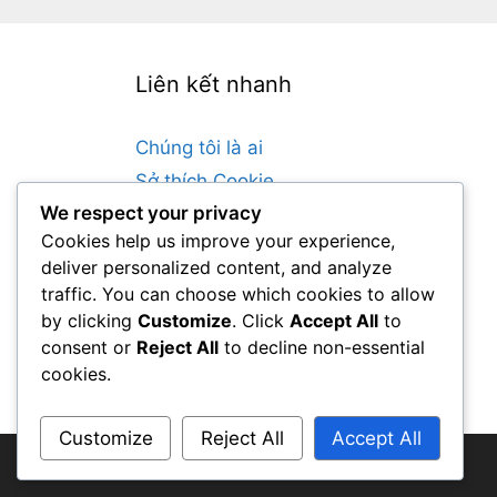
Liên kết nhanh
Chúng tôi là ai
Sở thích Cookie
We respect your privacy
Điều khoản và điều kiện
Cookies help us improve your experience,
Liên hệ với chúng tôi
deliver personalized content, and analyze
Chính sách Bảo vệ Dữ liệu
traffic. You can choose which cookies to allow
by clicking
Customize
. Click
Accept All
to
Language
consent or
Reject All
to decline non-essential
cookies.
Customize
Reject All
Accept All