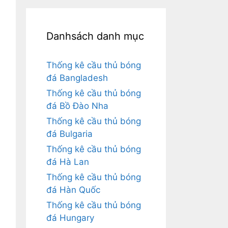
Danhsách danh mục
Thống kê cầu thủ bóng
đá Bangladesh
Thống kê cầu thủ bóng
đá Bồ Đào Nha
Thống kê cầu thủ bóng
đá Bulgaria
Thống kê cầu thủ bóng
đá Hà Lan
Thống kê cầu thủ bóng
đá Hàn Quốc
Thống kê cầu thủ bóng
đá Hungary