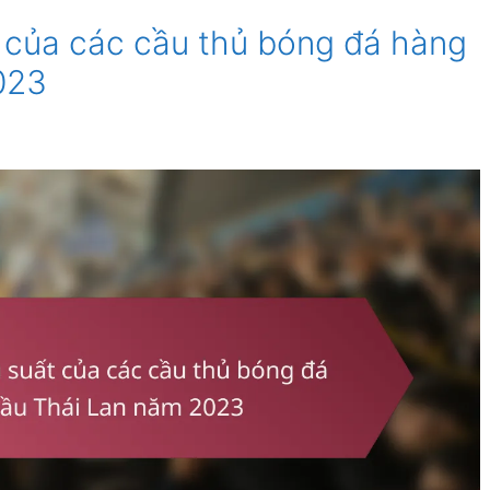
t của các cầu thủ bóng đá hàng
023