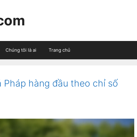
.com
Chúng tôi là ai
Trang chủ
 Pháp hàng đầu theo chỉ số