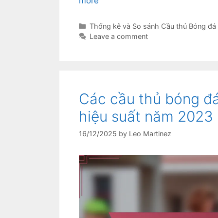
more
Categories
Thống kê và So sánh Cầu thủ Bóng đá
Leave a comment
Các cầu thủ bóng đá
hiệu suất năm 2023
16/12/2025
by
Leo Martinez