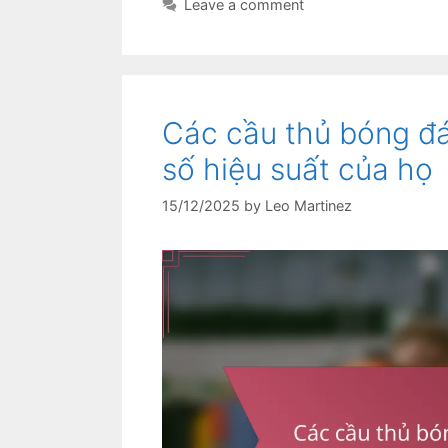
Leave a comment
Các cầu thủ bóng đá
số hiệu suất của họ
15/12/2025
by
Leo Martinez