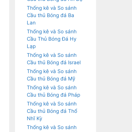
Thống kê và So sánh
Cầu thủ Bóng đá Ba
Lan
Thống kê và So sánh
Cầu Thủ Bóng Đá Hy
Lạp
Thống kê và So sánh
Cầu thủ Bóng đá Israel
Thống kê và So sánh
Cầu thủ Bóng đá Mỹ
Thống kê và So sánh
Cầu thủ Bóng đá Pháp
Thống kê và So sánh
Cầu thủ Bóng đá Thổ
Nhĩ Kỳ
Thống kê và So sánh