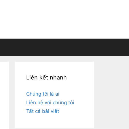
Liên kết nhanh
Chúng tôi là ai
Liên hệ với chúng tôi
Tất cả bài viết