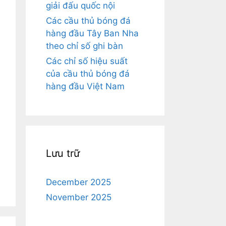
giải đấu quốc nội
Các cầu thủ bóng đá
hàng đầu Tây Ban Nha
theo chỉ số ghi bàn
Các chỉ số hiệu suất
của cầu thủ bóng đá
hàng đầu Việt Nam
Lưu trữ
December 2025
November 2025