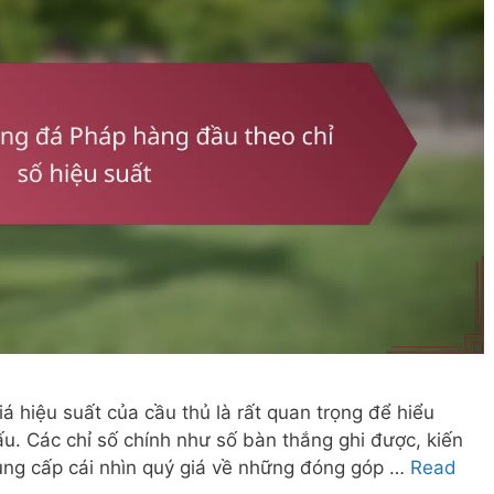
iá hiệu suất của cầu thủ là rất quan trọng để hiểu
. Các chỉ số chính như số bàn thắng ghi được, kiến
ng cấp cái nhìn quý giá về những đóng góp …
Read